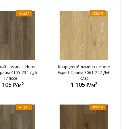
АКЦИЯ
АКЦИЯ
вый ламинат Home
Кварцевый ламинат Home
Прайм 4105-234 Дуб
Expert Прайм 3061-227 Дуб
Гляссе
Клэр
1 105
1 105
2
2
₽/м
₽/м
АКЦИЯ
АКЦИЯ