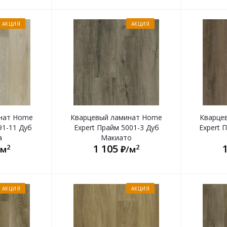
АКЦИЯ
АКЦИЯ
нат Home
Кварцевый ламинат Home
Кварце
91-11 Дуб
Expert Прайм 5001-3 Дуб
Expert 
а
Макиато
1 105
2
2
/м
₽/м
АКЦИЯ
АКЦИЯ