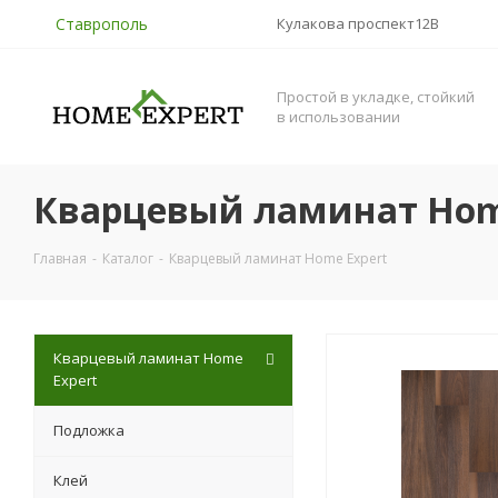
Ставрополь
Кулакова проспект12В
Простой в укладке, стойкий
в использовании
Кварцевый ламинат Hom
Главная
-
Каталог
-
Кварцевый ламинат Home Expert
Кварцевый ламинат Home
Expert
Подложка
Клей