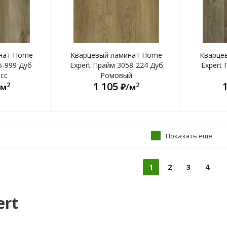
нат Home
Кварцевый ламинат Home
Кварце
5-999 Дуб
Expert Прайм 3058-224 Дуб
Expert 
сс
Ромовый
1 105
2
2
/м
₽/м
Показать еще
1
2
3
4
ert