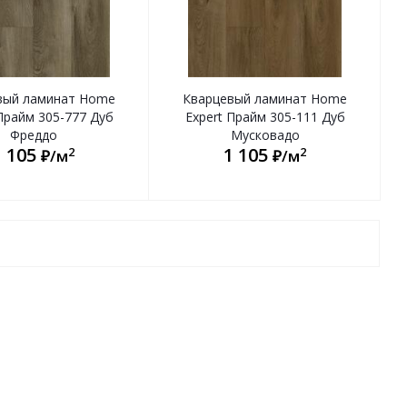
вый ламинат Home
Кварцевый ламинат Home
Прайм 305-777 Дуб
Expert Прайм 305-111 Дуб
Фреддо
Мусковадо
1 105
1 105
2
2
₽/м
₽/м