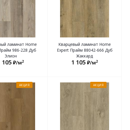
вый ламинат Home
Кварцевый ламинат Home
Прайм 986-228 Дуб
Expert Прайм 88042-666 Дуб
Элион
Жаккард
1 105
1 105
2
2
₽/м
₽/м
АКЦИЯ
АКЦИЯ