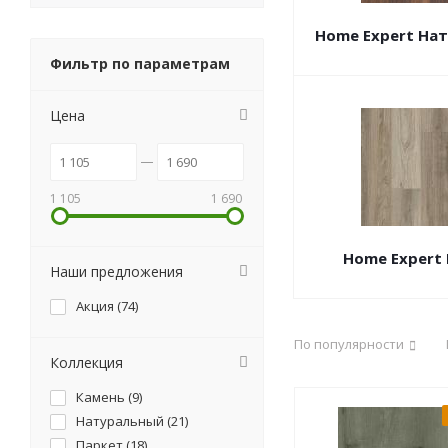
Home Expert На
Фильтр по параметрам
Цена
1 105
1 690
Home Expert
Наши предложения
Акция (
74
)
По популярности
Коллекция
Камень (
9
)
Натуральный (
21
)
Паркет (
18
)