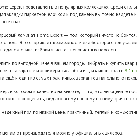
me Expert представлен в 3 популярных коллекциях. Среди стил
для укладки паркетной ёлочкой и под камень вы точно найдёте 
 регионах.
арцевый ламинат Home Expert — пол, который ничего не боится,
ого пола. Это открывает возможности для беспороговой укладк
 едином стиле, избавившись от ненавистных порогов.
пить по выгодной цене в вашем городе. Выбрать и купить квар
овиться заранее и «примерить» любой из дизайнов пола в
3D-по
та ещё и один из самых практичных вариантов напольного покр
ьер, в котором и качество на высоте, — то, что вы оцените по
сложно переоценить, ведь ко всему прочему по нему приятно х
надёжный пол по низкой цене, практичный, тёплый и комфортн
 ценам от производителя можно у официальных дилеров.