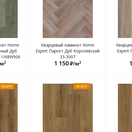
нат Home
Кварцевый ламинат Home
Кварце
ьный Дуб
Expert Паркет Дуб Королевский
Expert 
11/68W906
33-3007
1 150
2
2
/м
₽/м
АКЦИЯ
АКЦИЯ