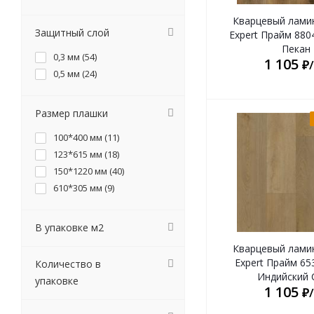
Кварцевый лами
Защитный слой
Expert Прайм 880
Пекан
0,3 мм (
54
)
1 105
₽
0,5 мм (
24
)
Размер плашки
100*400 мм (
11
)
123*615 мм (
18
)
150*1220 мм (
40
)
610*305 мм (
9
)
В упаковке м2
Кварцевый лами
Expert Прайм 65
Количество в
Индийский 
упаковке
1 105
₽