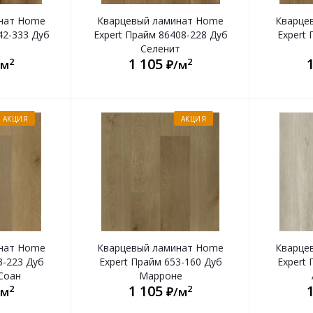
нат Home
Кварцевый ламинат Home
Кварце
42-333 Дуб
Expert Прайм 86408-228 Дуб
Expert 
Селенит
1 105
2
2
/м
₽/м
АКЦИЯ
АКЦИЯ
нат Home
Кварцевый ламинат Home
Кварце
3-223 Дуб
Expert Прайм 653-160 Дуб
Expert 
Соан
Марроне
1 105
2
2
/м
₽/м