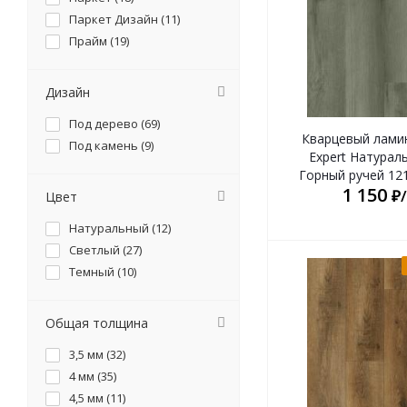
Паркет Дизайн (
11
)
Прайм (
19
)
Дизайн
Под дерево (
69
)
Кварцевый лами
Под камень (
9
)
Expert Натурал
Горный ручей 12
1 150
₽
Цвет
Натуральный (
12
)
Светлый (
27
)
Темный (
10
)
Общая толщина
3,5 мм (
32
)
4 мм (
35
)
4,5 мм (
11
)