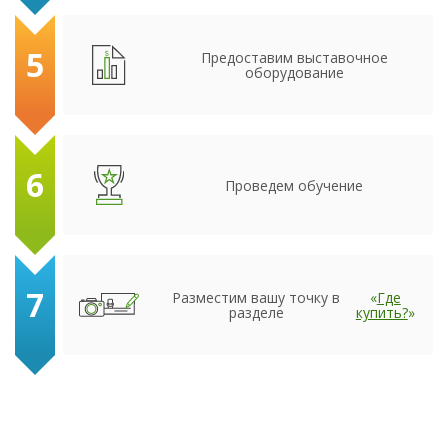
5
Предоставим выставочное
оборудование
6
Проведем обучение
7
Разместим вашу точку в
«
Где
разделе
купить?
»